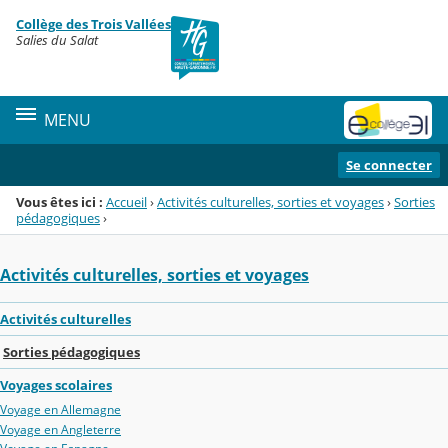
Panneau de gestion des cookies
Collège des Trois Vallées
Menu de la rubrique
Contenu
Salies du Salat
MENU
Se connecter
Vous êtes ici :
Accueil
›
Activités culturelles, sorties et voyages
›
Sorties
pédagogiques
›
Activités culturelles, sorties et voyages
Activités culturelles
Sorties pédagogiques
Voyages scolaires
Voyage en Allemagne
Voyage en Angleterre