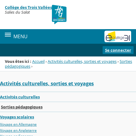
Panneau de gestion des cookies
Collège des Trois Vallées
Menu de la rubrique
Contenu
Salies du Salat
MENU
Se connecter
Vous êtes ici :
Accueil
›
Activités culturelles, sorties et voyages
›
Sorties
pédagogiques
›
Activités culturelles, sorties et voyages
Activités culturelles
Sorties pédagogiques
Voyages scolaires
Voyage en Allemagne
Voyage en Angleterre