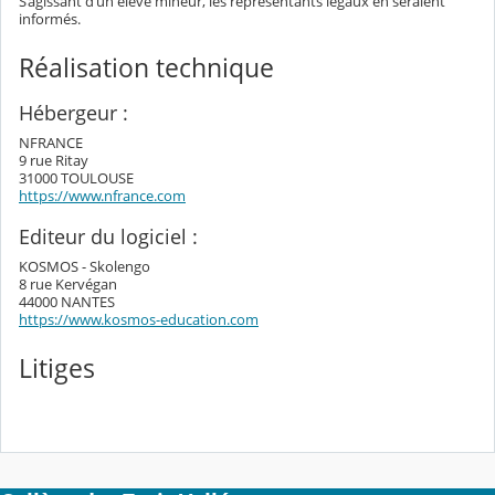
S’agissant d’un élève mineur, les représentants légaux en seraient
informés.
Réalisation technique
Hébergeur :
NFRANCE
9 rue Ritay
31000 TOULOUSE
https://www.nfrance.com
Editeur du logiciel :
KOSMOS - Skolengo
8 rue Kervégan
44000 NANTES
https://www.kosmos-education.com
Litiges