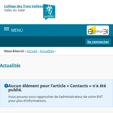
Panneau de gestion des cookies
Collège des Trois Vallées
Menu de la rubrique
Contenu
Salies du Salat
MENU
Se connecter
Vous êtes ici :
Accueil
›
Actualités
›
Actualités
Aucun élément pour l'article « Contacts » n'a été
publié.
Vous pouvez vous rapprocher de l'administrateur de votre ENT
pour plus d'informations.