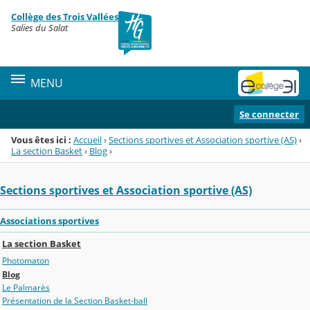
Panneau de gestion des cookies
Collège des Trois Vallées
Menu de la rubrique
Contenu
Salies du Salat
MENU
Se connecter
Vous êtes ici :
Accueil
›
Sections sportives et Association sportive (AS)
›
La section Basket
›
Blog
›
Sections sportives et Association sportive (AS)
Associations sportives
La section Basket
Photomaton
Blog
Le Palmarès
Présentation de la Section Basket-ball