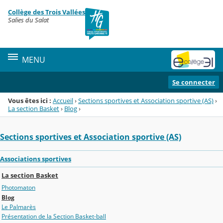
Panneau de gestion des cookies
Collège des Trois Vallées
Menu de la rubrique
Contenu
Salies du Salat
MENU
Se connecter
Vous êtes ici :
Accueil
›
Sections sportives et Association sportive (AS)
›
La section Basket
›
Blog
›
Sections sportives et Association sportive (AS)
Associations sportives
La section Basket
Photomaton
Blog
Le Palmarès
Présentation de la Section Basket-ball