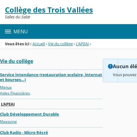
Panneau de gestion des cookies
Collège des Trois Vallées
Menu de la rubrique
Contenu
Salies du Salat
MENU
Vous êtes ici :
Accueil
›
Vie du collège
›
L'APEAI
›
Vie du collège
Aucun élém
Service intendance (restauration scolaire, internat
Vous pouvez 
et bourses...)
Menus
Aides Financières
L'APEAI
Club Développement Durable
Magazine
Club Radio - Micro Récré