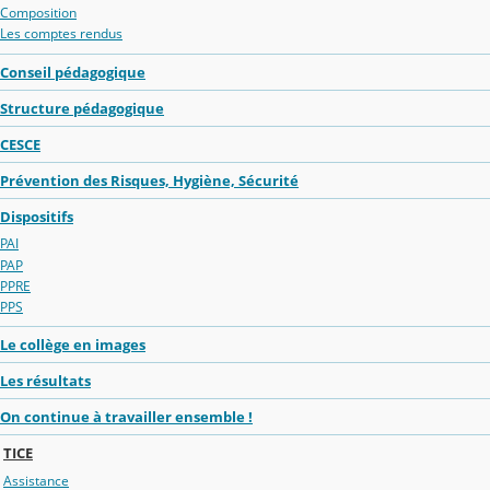
Composition
Les comptes rendus
Conseil pédagogique
Structure pédagogique
CESCE
Prévention des Risques, Hygiène, Sécurité
Dispositifs
PAI
PAP
PPRE
PPS
Le collège en images
Les résultats
On continue à travailler ensemble !
TICE
Assistance