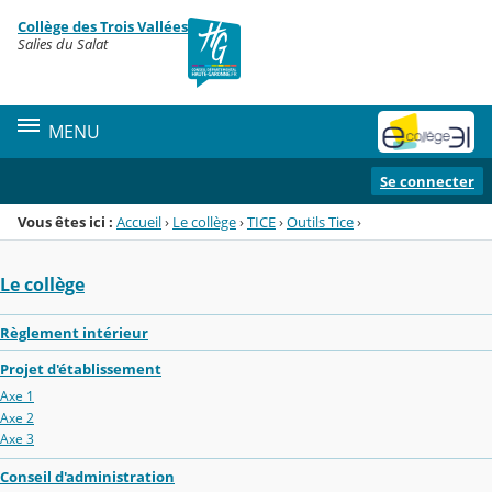
Panneau de gestion des cookies
Collège des Trois Vallées
Menu de la rubrique
Contenu
Salies du Salat
MENU
Se connecter
Vous êtes ici :
Accueil
›
Le collège
›
TICE
›
Outils Tice
›
Le collège
Règlement intérieur
Projet d'établissement
Axe 1
Axe 2
Axe 3
Conseil d'administration