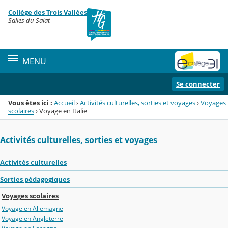
Panneau de gestion des cookies
Collège des Trois Vallées
Menu de la rubrique
Contenu
Salies du Salat
MENU
Se connecter
Vous êtes ici :
Accueil
›
Activités culturelles, sorties et voyages
›
Voyages
scolaires
›
Voyage en Italie
Activités culturelles, sorties et voyages
Activités culturelles
Sorties pédagogiques
Voyages scolaires
Voyage en Allemagne
Voyage en Angleterre