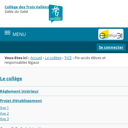
Panneau de gestion des cookies
Collège des Trois Vallées
Menu de la rubrique
Contenu
Salies du Salat
MENU
Se connecter
Vous êtes ici :
Accueil
›
Le collège
›
TICE
›
Pix-accès élèves et
responsables légaux
Le collège
Règlement intérieur
Projet d'établissement
Axe 1
Axe 2
Axe 3