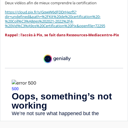
Deux vidéos afin de mieux comprendre la certification
https://cloud.pix.fr/s/GqwW6dFDDrHezfS?
dir=undefined&path=%2FKit%20de%20certification%20-
%20Coll%C3%A8ges%202021-2022%2F4-
%20Vid%C3%A9os%20Certification%20Pix&openfile=72295
Rappel : l'accès à Pix, se fait dans Ressources-Mediacentre-Pix