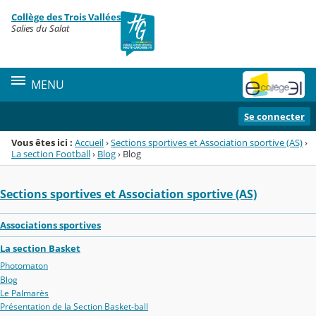
Panneau de gestion des cookies
Collège des Trois Vallées
Menu de la rubrique
Contenu
Salies du Salat
MENU
Se connecter
Vous êtes ici :
Accueil
›
Sections sportives et Association sportive (AS)
›
La section Football
›
Blog
›
Blog
Sections sportives et Association sportive (AS)
Associations sportives
La section Basket
Photomaton
Blog
Le Palmarès
Présentation de la Section Basket-ball