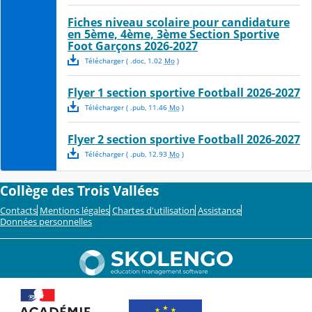
Fiches niveau scolaire pour candidature
en 5ème, 4ème, 3ème Section Sportive
Foot Garçons 2026-2027
Télécharger
( .
doc
,
1.02
Mo
)
Flyer 1 section sportive Football 2026-2027
Télécharger
( .
pub
,
11.46
Mo
)
Flyer 2 section sportive Football 2026-2027
Télécharger
( .
pub
,
12.93
Mo
)
Collège des Trois Vallées
Contacts
Mentions légales
Chartes d'utilisation
Assistance
Données personnelles