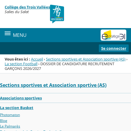
Panneau de gestion des cookies
Collège des Trois Vallées
Menu de la rubrique
Contenu
Salies du Salat
MENU
Se connecter
Vous êtes ici :
Accueil
›
Sections sportives et Association sportive (AS)
›
La section Football
›
DOSSIER DE CANDIDATURE RECRUTEMENT
GARÇONS 2026/2027
Sections sportives et Association sportive (AS)
Associations sportives
La section Basket
Photomaton
Blog
Le Palmarès