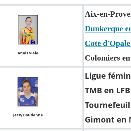
Aix-en-Prove
Dunkerque en
Cote d'Opale 
Anais Viale
Colomiers en
Ligue fémin
TMB en LFB 
Tournefeuil
Jessy Boudenne
Gimont en 