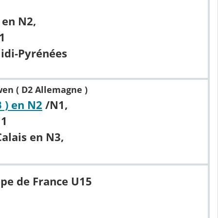
 en N2,
1
Midi-Pyrénées
en ( D2 Allemagne )
 ) en N2
/N1,
N1
alais en N3,
ipe de France U15
2