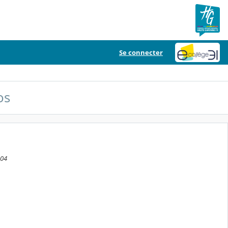
Se connecter
os
:04