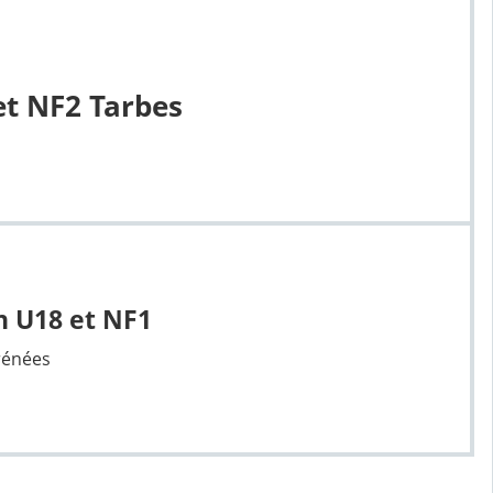
et NF2 Tarbes
n U18 et NF1
rénées