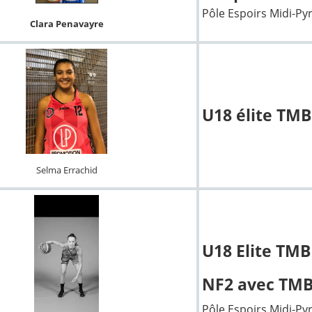
Pôle Espoirs Midi-Py
Clara Penavayre
U18 élite TMB
Selma Errachid
U18 Elite TMB
NF2 avec TM
Pôle Espoirs Midi-Py