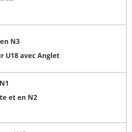
 en N3
ur U18
avec Anglet
 N1
ite et en N2