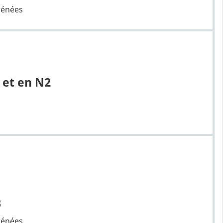
rénées
 et en N2
B
rénées