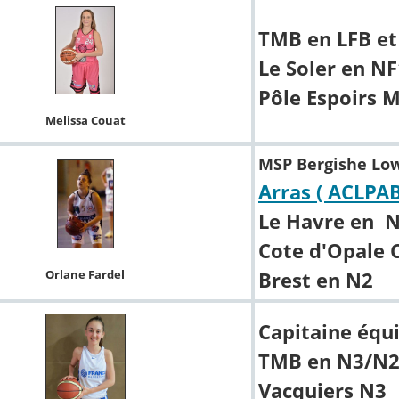
TMB en LFB et
Le Soler en NF
Pôle Espoirs 
Melissa Couat
MSP Bergishe Low
Arras ( ACLPAB
Le Havre en 
Cote d'Opale C
Orlane Fardel
Brest en N2
Capitaine équ
TMB en N3/N
Vacquiers N3