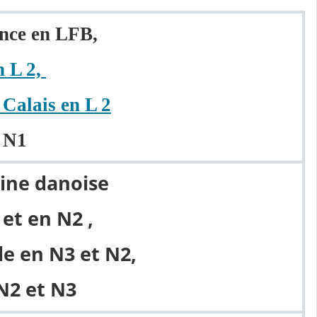
nce en LFB,
 L 2,
Calais en L 2
 N1
ine danoise
et en N2 ,
le en N3 et N2,
N2 et N3