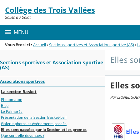
Panneau de gestion des cookies
Collège des Trois Vallées
Menu de la rubrique
Contenu
Salies du Salat
MENU
Vous êtes ici :
Accueil
›
Sections sportives et Association sportive (AS)
›
L
Elles s
Sections sportives et Association sportive
(AS)
Associations sportives
Elles s
La section Basket
Par LIONEL SUBRA,
Photomaton
Blog
Le Palmarès
Présentation de la Section Basket-ball
Galerie photos et événements passés
Elles sont passées par la Section et les promos
Elle
Que sont-elle devenues ?