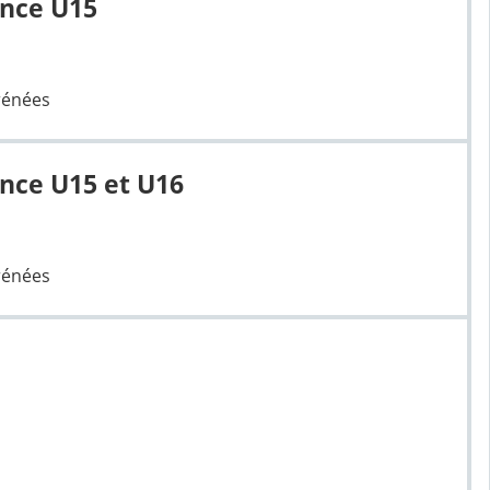
ance U15
rénées
nce U15 et U16
rénées