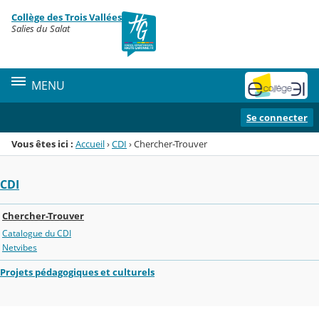
Panneau de gestion des cookies
Collège des Trois Vallées
Menu de la rubrique
Contenu
Salies du Salat
MENU
Se connecter
Vous êtes ici :
Accueil
›
CDI
›
Chercher-Trouver
CDI
Chercher-Trouver
Catalogue du CDI
Netvibes
Projets pédagogiques et culturels