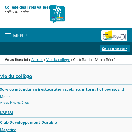
Panneau de gestion des cookies
Collège des Trois Vallées
Menu de la rubrique
Contenu
Salies du Salat
MENU
Se connecter
Vous êtes ici :
Accueil
›
Vie du collège
›
Club Radio - Micro Récré
Vie du collège
Service intendance (restauration scolaire, internat et bourses...)
Menus
Aides Financières
L'APEAI
Club Développement Durable
Magazine