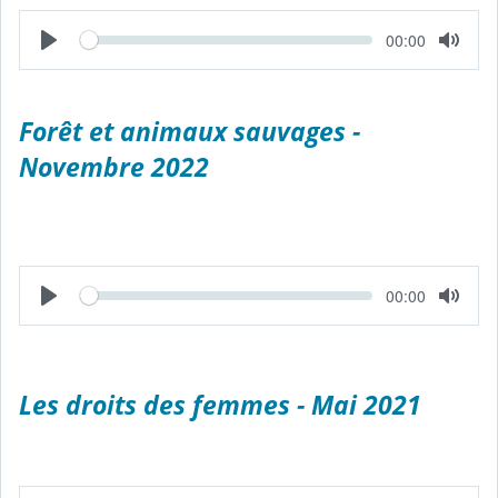
L
T
00:00
e
e
c
m
t
p
u
s
r
é
e
Forêt et animaux sauvages -
c
o
Novembre 2022
u
l
é
L
T
00:00
e
e
c
m
t
p
u
s
r
é
e
c
Les droits des femmes - Mai 2021
o
u
l
é