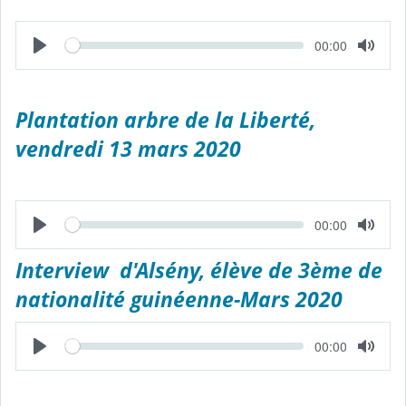
o
u
l
L
T
00:00
é
e
e
c
m
t
p
u
s
r
é
e
Plantation arbre de la Liberté,
c
o
vendredi 13 mars 2020
u
l
é
L
T
00:00
e
e
c
m
t
p
Interview d'Alsény, élève de 3ème de
u
s
r
é
e
nationalité guinéenne-Mars 2020
c
o
u
l
L
T
00:00
é
e
e
c
m
t
p
u
s
r