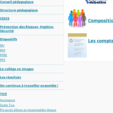
Conseil pédagogique
Structure pédagogique
CESCE
Compositi
Prévention des Risques, Hygiène,
Sécurité
Dispositifs
Les compt
PAI
PAP
PPRE
PPS
Le collège en images
Les résultats
On continue à travailler ensemble !
TICE
Assistance
Outils Tice
Pix-accès élèves et responsables légaux