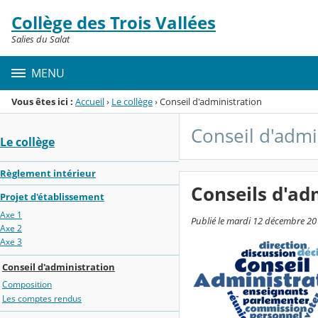
Panneau de gestion des cookies
Collège des Trois Vallées
Menu de la rubrique
Contenu
Salies du Salat
MENU
Vous êtes ici :
Accueil
›
Le collège
›
Conseil d'administration
Conseil d'admi
Le collège
Règlement intérieur
Conseils d'ad
Projet d'établissement
Axe 1
Publié le mardi 12 décembre 201
Axe 2
Axe 3
Conseil d'administration
Composition
Les comptes rendus