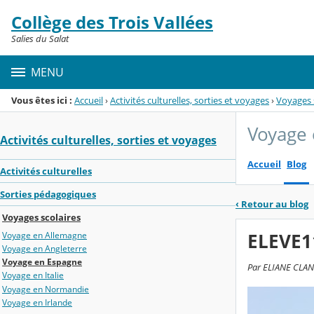
Panneau de gestion des cookies
Collège des Trois Vallées
Menu de la rubrique
Contenu
Salies du Salat
MENU
Vous êtes ici :
Accueil
›
Activités culturelles, sorties et voyages
›
Voyages 
Voyage
Activités culturelles, sorties et voyages
Accueil
Blog
Activités culturelles
Sorties pédagogiques
‹
Retour au blog
Voyages scolaires
ELEVE1
Voyage en Allemagne
Voyage en Angleterre
Voyage en Espagne
Par ELIANE CLANE
Voyage en Italie
Voyage en Normandie
Voyage en Irlande