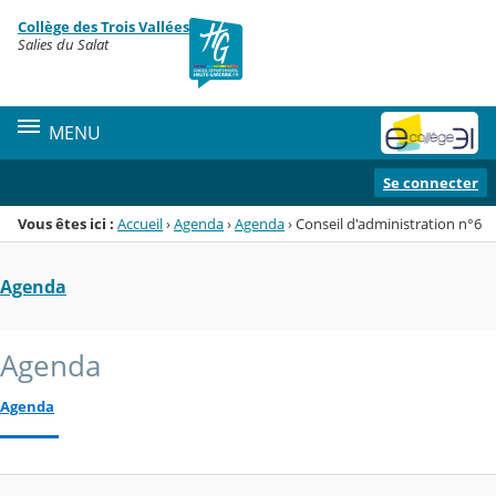
Panneau de gestion des cookies
Collège des Trois Vallées
Menu de la rubrique
Contenu
Salies du Salat
MENU
Se connecter
Vous êtes ici :
Accueil
›
Agenda
›
Agenda
›
Conseil d'administration n°6
Agenda
Agenda
Agenda