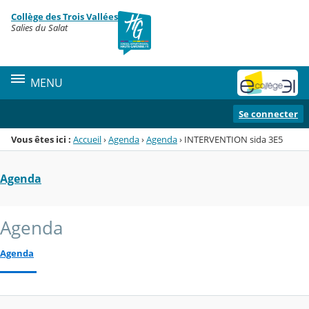
Panneau de gestion des cookies
Collège des Trois Vallées
Menu de la rubrique
Contenu
Salies du Salat
MENU
Se connecter
Vous êtes ici :
Accueil
›
Agenda
›
Agenda
›
INTERVENTION sida 3E5
Agenda
Agenda
Agenda