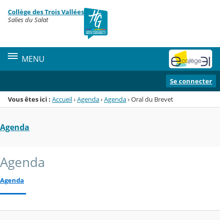
Panneau de gestion des cookies
Collège des Trois Vallées
Menu de la rubrique
Contenu
Salies du Salat
MENU
Se connecter
Vous êtes ici :
Accueil
›
Agenda
›
Agenda
›
Oral du Brevet
Agenda
Agenda
Agenda