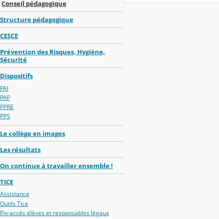
Conseil pédagogique
Structure pédagogique
CESCE
Prévention des Risques, Hygiène,
Sécurité
Dispositifs
PAI
PAP
PPRE
PPS
Le collège en images
Les résultats
On continue à travailler ensemble !
TICE
Assistance
Outils Tice
Pix-accès élèves et responsables légaux