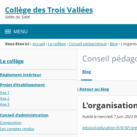
Panneau de gestion des cookies
Collège des Trois Vallées
Menu de la rubrique
Contenu
Salies du Salat
MENU
Vous êtes ici :
Accueil
›
Le collège
›
Conseil pédagogique
›
Blog
›
L'organi
Conseil pédag
Le collège
Blog
Règlement intérieur
Projet d'établissement
‹
Retour au blog
Axe 1
Axe 2
L'organisatio
Axe 3
Conseil d'administration
Publié le mercredi 7 juin 2023 0
Composition
eduscol.education.fr/619/l-or
Les comptes rendus