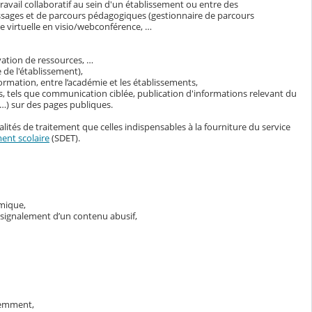
avail collaboratif au sein d'un établissement ou entre des
ssages et de parcours pédagogiques (gestionnaire de parcours
 virtuelle en visio/webconférence, …
vation de ressources, …
 de l'établissement),
ormation, entre l’académie et les établissements,
s, tels que communication ciblée, publication d'informations relevant du
s…) sur des pages publiques.
lités de traitement que celles indispensables à la fourniture du service
ent scolaire
(SDET).
émique,
e signalement d’un contenu abusif,
demment,