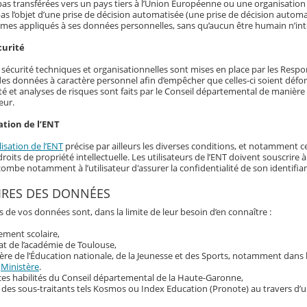
as transférées vers un pays tiers à l’Union Européenne ou une organisation 
as l’objet d’une prise de décision automatisée (une prise de décision automat
hmes appliqués à ses données personnelles, sans qu’aucun être humain n’int
curité
écurité techniques et organisationnelles sont mises en place par les Responsa
 des données à caractère personnel afin d’empêcher que celles-ci soient déf
té et analyses de risques sont faits par le Conseil départemental de manière r
eur.
ation de l’ENT
lisation de l’ENT
précise par ailleurs les diverses conditions, et notamment ce
roits de propriété intellectuelle. Les utilisateurs de l’ENT doivent souscrir
ncombe notamment à l’utilisateur d'assurer la confidentialité de son identif
IRES DES DONNÉES
s de vos données sont, dans la limite de leur besoin d’en connaître :
sement scolaire,
at de l’académie de Toulouse,
ère de l’Éducation nationale, de la Jeunesse et des Sports, notamment dans
u
Ministère
.
ces habilités du Conseil départemental de la Haute-Garonne,
 des sous-traitants tels Kosmos ou Index Education (Pronote) au travers d’u