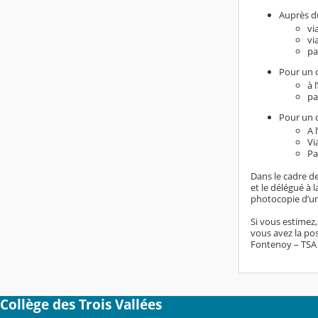
Auprès du
vi
vi
pa
Pour un d
à 
pa
Pour un d
A 
Vi
Pa
Dans le cadre de
et le délégué à
photocopie d’un 
Si vous estimez
vous avez la pos
Fontenoy – TSA 8
Collège des Trois Vallées