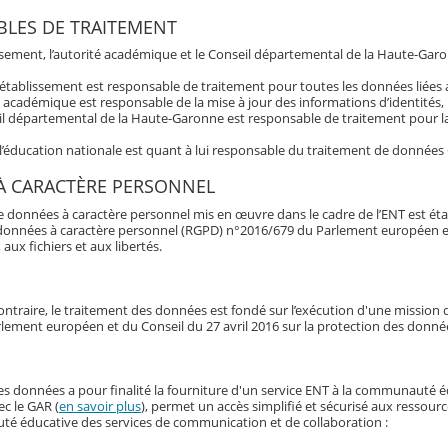
LES DE TRAITEMENT
issement, l’autorité académique et le Conseil départemental de la Haute-Garo
’établissement est responsable de traitement pour toutes les données liée
é académique est responsable de la mise à jour des informations d’identités,
l départemental de la Haute-Garonne est responsable de traitement pour la 
 l’éducation nationale est quant à lui responsable du traitement de données
À CARACTÈRE PERSONNEL
e données à caractère personnel mis en œuvre dans le cadre de l’ENT est éta
données à caractère personnel (RGPD) n°2016/679 du Parlement européen et du 
 aux fichiers et aux libertés.
ontraire, le traitement des données est fondé sur l’exécution d'une mission d'
lement européen et du Conseil du 27 avril 2016 sur la protection des donné
es données a pour finalité la fourniture d'un service ENT à la communauté 
ec le GAR (
en savoir plus
), permet un accès simplifié et sécurisé aux ressour
é éducative des services de communication et de collaboration :