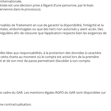
internationale,
isée est une décision prise à l’égard d’une personne, par le biais
ervienne dans le processus).
bles de Traitement en vue de garantir la disponibilité, l’intégrité et la
ormées, endommagées ou que des tiers non autorisés y aient accès. Des
égulière afin de s’assurer que l’application respecte bien les exigences de
lles liées aux responsabilités, à la protection des données à caractère
e à cette charte au moment où le compte est activé lors de la première
iant et de son mot de passe permettant d’accéder à son compte.
 le cadre du GAR. Les mentions légales RGPD du GAR sont disponibles sur
ne contractualisation.