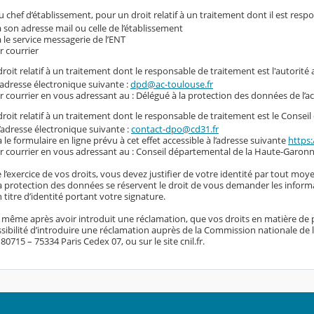
 chef d’établissement, pour un droit relatif à un traitement dont il est resp
a son adresse mail ou celle de l’établissement
a le service messagerie de l’ENT
r courrier
roit relatif à un traitement dont le responsable de traitement est l'autorité
l’adresse électronique suivante :
dpd@ac-toulouse.fr
r courrier en vous adressant au : Délégué à la protection des données de l’
roit relatif à un traitement dont le responsable de traitement est le Conse
l’adresse électronique suivante :
contact-dpo@cd31.fr
a le formulaire en ligne prévu à cet effet accessible à l’adresse suivante
https:
r courrier en vous adressant au : Conseil départemental de la Haute-Garonn
 l’exercice de vos droits, vous devez justifier de votre identité par tout moye
 la protection des données se réservent le droit de vous demander les inform
titre d’identité portant votre signature.
, même après avoir introduit une réclamation, que vos droits en matière de 
sibilité d’introduire une réclamation auprès de la Commission nationale de l’i
0715 – 75334 Paris Cedex 07, ou sur le site cnil.fr.