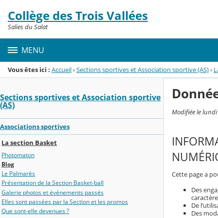
Panneau de gestion des cookies
Collège des Trois Vallées
Menu de la rubrique
Contenu
Salies du Salat
MENU
Vous êtes ici :
Accueil
›
Sections sportives et Association sportive (AS)
›
L
Donnée
Sections sportives et Association sportive
(AS)
Modifiée le lund
Associations sportives
INFORMA
La section Basket
NUMÉRIQ
Photomaton
Blog
Le Palmarès
Cette page a pou
Présentation de la Section Basket-ball
Des enga
Galerie photos et événements passés
caractère
Elles sont passées par la Section et les promos
De l’util
Que sont-elle devenues ?
Des modal