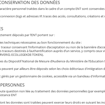
 CONSERVATION DES DONNÉES
aractère personnel traitées dans le cadre d'un compte ENT sont conservées po
connexion (logs et adresses IP, traces des accès, consultations, créations 
.
ES
ectement déposés par l’ENT portent sur :
ies techniques nécessaires au bon fonctionnement du site :
 traceur conservant l’information d’acceptation ou non de la bannière d’acc
s traceurs destinés à l’authentification auprès d’un service, y compris ceux 
RVERID, ECOLLEGEKDE-TOKEN),
es du Dispositif National de Mesure d’Audience du Ministère de l’Education N
s peuvent par ailleurs être déposés selon les choix éditoriaux d'intégratio
t gérés par un gestionnaire de cookies, accessible via un bandeau d'informat
 PERSONNES
oute question non liée au traitement des données personnelles (par exemple b
sistance ENT
nt les données sont traitées peuvent exercer leurs droits en suivant les ind