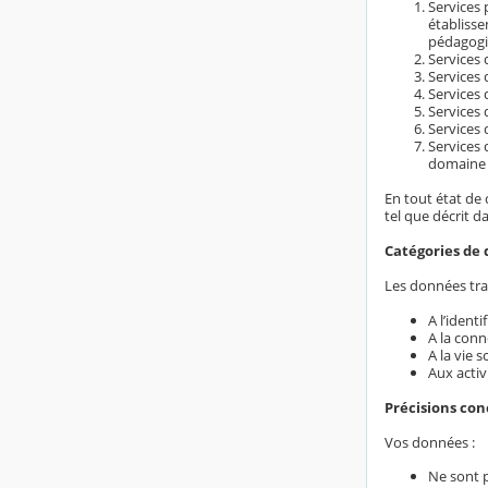
Services 
établiss
pédagogi
Services d
Services 
Services 
Services 
Services 
Services 
domaine é
En tout état de 
tel que décrit d
Catégories de 
Les données trai
A l’ident
A la conn
A la vie s
Aux activ
Précisions co
Vos données :
Ne sont 