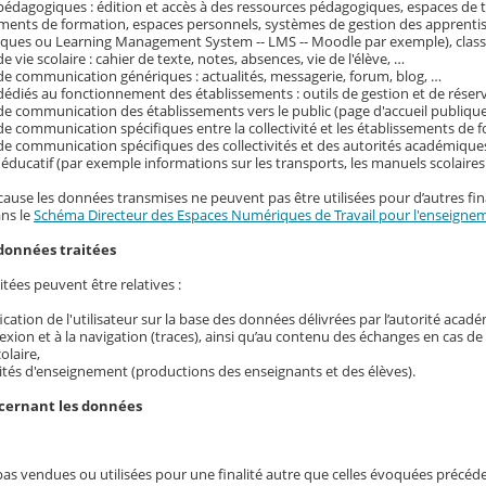
pédagogiques : édition et accès à des ressources pédagogiques, espaces de tr
ements de formation, espaces personnels, systèmes de gestion des apprenti
ques ou Learning Management System -- LMS -- Moodle par exemple), classe
e vie scolaire : cahier de texte, notes, absences, vie de l'élève, …
de communication génériques : actualités, messagerie, forum, blog, …
dédiés au fonctionnement des établissements : outils de gestion et de réser
de communication des établissements vers le public (page d'accueil publique
de communication spécifiques entre la collectivité et les établissements de f
de communication spécifiques des collectivités et des autorités académique
ducatif (par exemple informations sur les transports, les manuels scolaire
cause les données transmises ne peuvent pas être utilisées pour d’autres fina
ans le
Schéma Directeur des Espaces Numériques de Travail pour l'enseignem
données traitées
tées peuvent être relatives :
ification de l'utilisateur sur la base des données délivrées par l’autorité acad
exion et à la navigation (traces), ainsi qu’au contenu des échanges en cas d
colaire,
ités d'enseignement (productions des enseignants et des élèves).
ncernant les données
pas vendues ou utilisées pour une finalité autre que celles évoquées précé