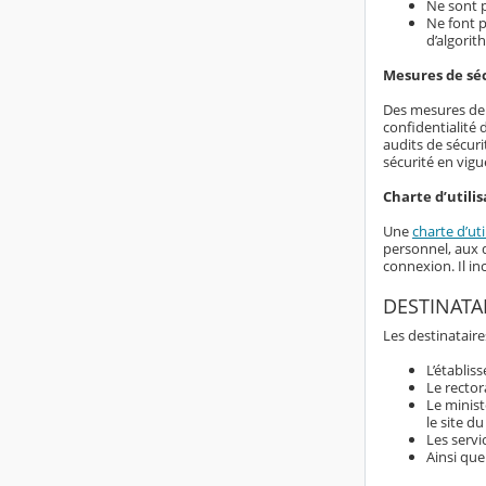
Ne sont p
Ne font p
d’algorit
Mesures de sé
Des mesures de s
confidentialité
audits de sécuri
sécurité en vigu
Charte d’utilis
Une
charte d’uti
personnel, aux d
connexion. Il i
DESTINATA
Les destinataire
L’établis
Le rector
Le minist
le site d
Les servi
Ainsi que