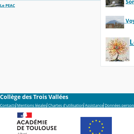
So
Le PEAC
Vo
L
Collège des Trois Vallées
Contacts
Mentions légales
Chartes d'utilisation
Assistance
Données person