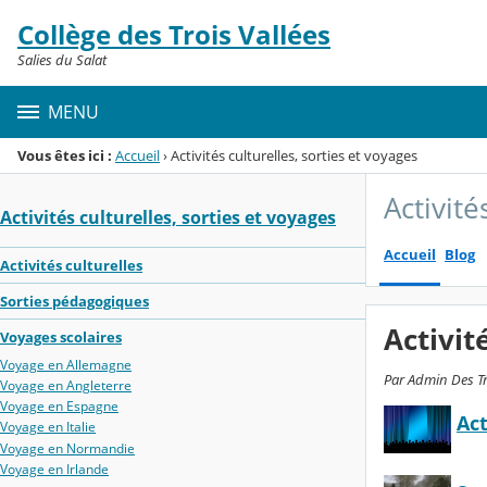
Panneau de gestion des cookies
Collège des Trois Vallées
Menu de la rubrique
Contenu
Salies du Salat
MENU
Vous êtes ici :
Accueil
›
Activités culturelles, sorties et voyages
Activité
Activités culturelles, sorties et voyages
Accueil
Blog
Activités culturelles
Sorties pédagogiques
Activit
Voyages scolaires
Voyage en Allemagne
Par Admin Des Tro
Voyage en Angleterre
Voyage en Espagne
Act
Voyage en Italie
Voyage en Normandie
Voyage en Irlande