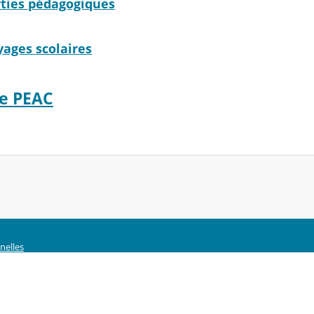
rties pédagogiques
yages scolaires
e PEAC
nelles