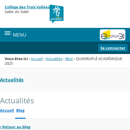
Panneau de gestion des cookies
Collège des Trois Vallées
Menu de la rubrique
Contenu
Salies du Salat
MENU
Se connecter
Vous êtes ici :
Accueil
›
Actualités
›
Blog
›
QUADRUPLÉ ACADÉMIQUE
2025
Actualités
Actualités
Accueil
Blog
‹
Retour au blog