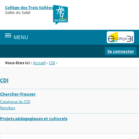
Panneau de gestion des cookies
Collège des Trois Vallées
Menu de la rubrique
Contenu
Salies du Salat
MENU
Se connecter
Vous êtes ici :
Accueil
›
CDI
›
CDI
Chercher-Trouver
Catalogue du CDI
Netvibes
Projets pédagogiques et culturels