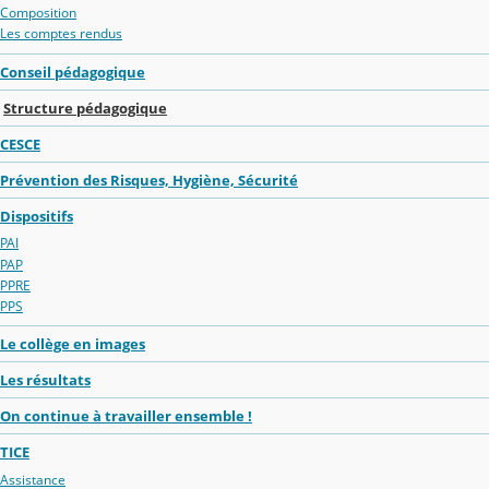
Composition
Les comptes rendus
Conseil pédagogique
Structure pédagogique
CESCE
Prévention des Risques, Hygiène, Sécurité
Dispositifs
PAI
PAP
PPRE
PPS
Le collège en images
Les résultats
On continue à travailler ensemble !
TICE
Assistance