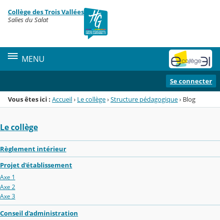
Panneau de gestion des cookies
Collège des Trois Vallées
Menu de la rubrique
Contenu
Salies du Salat
MENU
Se connecter
Vous êtes ici :
Accueil
›
Le collège
›
Structure pédagogique
›
Blog
Le collège
Règlement intérieur
Projet d'établissement
Axe 1
Axe 2
Axe 3
Conseil d'administration