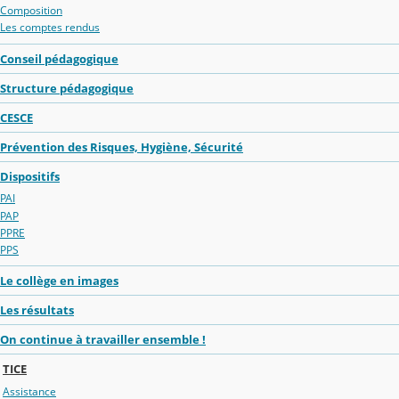
Composition
Les comptes rendus
Conseil pédagogique
Structure pédagogique
CESCE
Prévention des Risques, Hygiène, Sécurité
Dispositifs
PAI
PAP
PPRE
PPS
Le collège en images
Les résultats
On continue à travailler ensemble !
TICE
Assistance