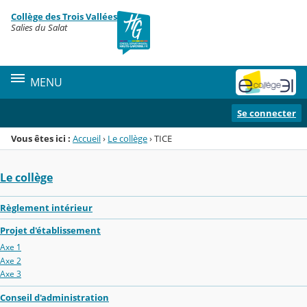
Panneau de gestion des cookies
Collège des Trois Vallées
Menu de la rubrique
Contenu
Salies du Salat
MENU
Se connecter
Vous êtes ici :
Accueil
›
Le collège
›
TICE
Le collège
Règlement intérieur
Projet d'établissement
Axe 1
Axe 2
Axe 3
Conseil d'administration