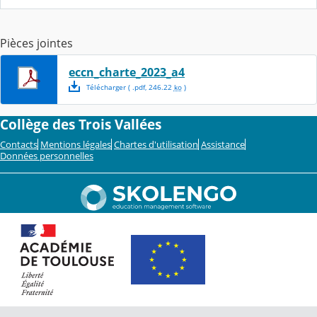
Pièces jointes
eccn_charte_2023_a4
Télécharger
( .
pdf
,
246.22
ko
)
Collège des Trois Vallées
Contacts
Mentions légales
Chartes d'utilisation
Assistance
Données personnelles