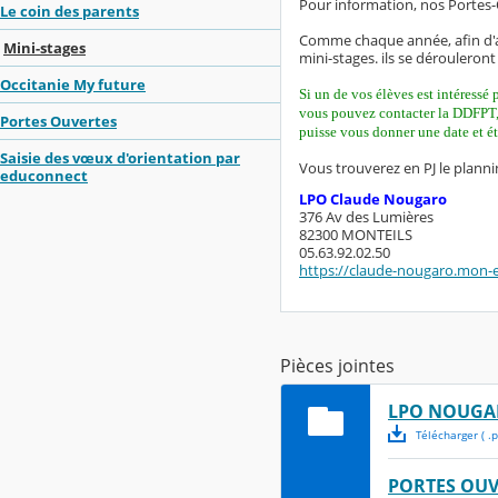
Pour information, nos Portes-
Le coin des parents
Comme chaque année, afin d'a
Mini-stages
mini-stages. ils se dérouleron
Occitanie My future
Si un de vos élèves est intéressé
vous pouvez contacter la DDFP
Portes Ouvertes
puisse vous donner une date et ét
Saisie des vœux d'orientation par
Vous trouverez en PJ le planni
educonnect
LPO Claude Nougaro
376 Av des Lumières
82300 MONTEILS
05.63.92.02.50
https://claude-nougaro.mon-ent
Pièces jointes
LPO NOUGAR
Télécharger
( .
p
PORTES OUV