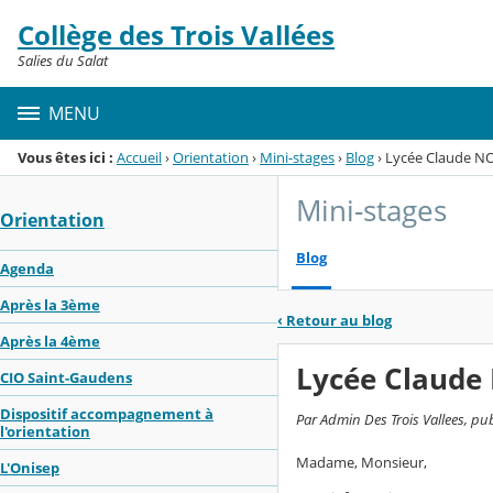
Panneau de gestion des cookies
Collège des Trois Vallées
Menu de la rubrique
Contenu
Salies du Salat
MENU
Vous êtes ici :
Accueil
›
Orientation
›
Mini-stages
›
Blog
›
Lycée Claude NO
Mini-stages
Orientation
Blog
Agenda
Après la 3ème
‹
Retour au blog
Après la 4ème
Lycée Claude
CIO Saint-Gaudens
Dispositif accompagnement à
Par Admin Des Trois Vallees, pub
l'orientation
Madame, Monsieur,
L'Onisep