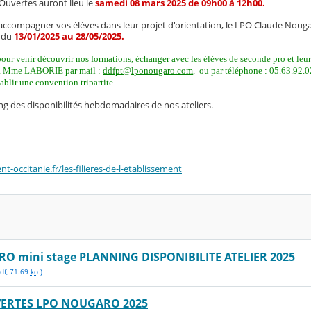
Ouvertes auront lieu le
samedi 08 mars 2025 de 09h00 à 12h00.
ccompagner vos élèves dans leur projet d'orientation, le LPO Claude Nouga
t du
13/01/2025 au 28/05/2025.
 pour venir découvrir nos formations, échanger avec les élèves de seconde pro et leu
T, Mme LABORIE par mail :
ddfpt@lponougaro.com
, ou par téléphone
: 05.63.92.0
ablir une convention tripartite.
ng des disponibilités hebdomadaires de nos ateliers.
-occitanie.fr/les-filieres-de-l-etablissement
O mini stage PLANNING DISPONIBILITE ATELIER 2025
df
,
71.69
ko
)
ERTES LPO NOUGARO 2025